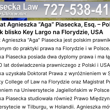
t Agnieszka “Aga” Piasecka, Esq. – Pol
k blisko Key Largo na Florydzie, USA
Agnieszka “Aga” Piasecka jest polskim prawni
nym do praktyki prawa na Florydzie i w Polsce
ka Piasecka posiada dwa dyplomy prawa i ma łą
 lat doświadczenia prawniczego z Polski i USA
ka uzyskała Doktorat Prawa z wyróżnieniem w 
ty College of Law na Florydzie oraz Magistrat 
niem na Uniwersytecie Jagiellońskim w Polsce
ka Piasecka studiowała również Prawo Między
rsytecie w Tilburgu, w Holandii. Agnieszka mó