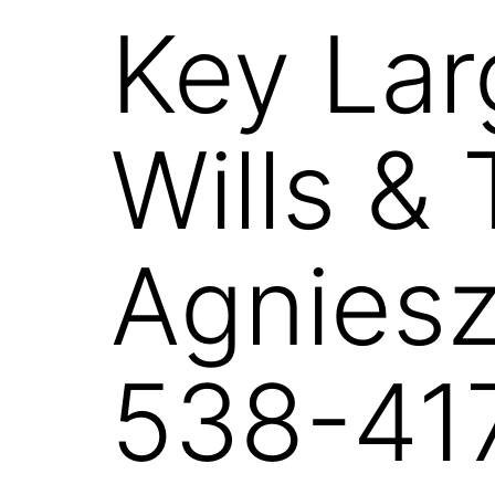
Key Lar
Wills & 
Agniesz
538-41