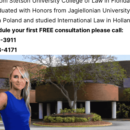
om Stetson University College of Law in Florida
duated with Honors from Jagiellonian University
n Poland and studied International Law in Holla
ule your first FREE consultation please call:
-3911
8-4171