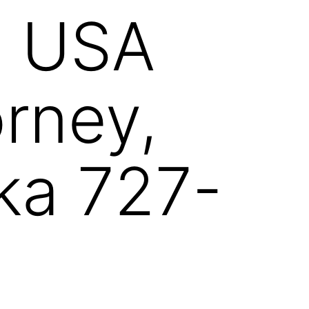
a USA
orney,
ka 727-