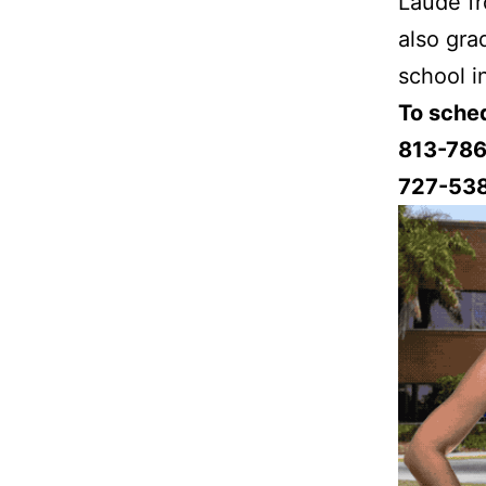
Laude fr
also gra
school i
To sched
813-786
727-53