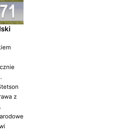
ski
kiem
.
cznie
.
Stetson
Prawa z
.
narodowe
wi