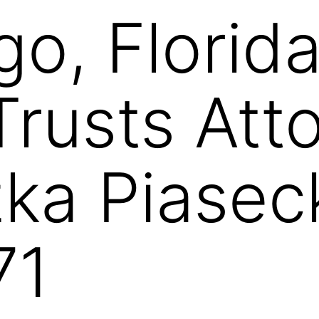
go, Florid
Trusts Att
ka Piasec
71