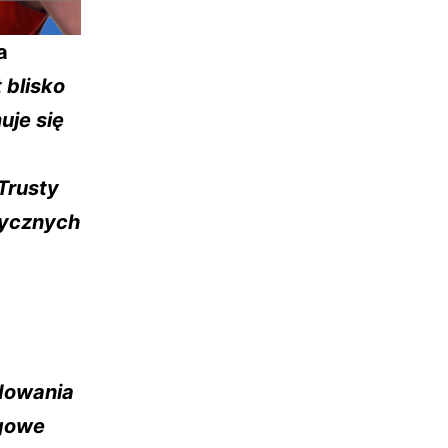
a
 blisko
uje się
Trusty
dycznych
dowania
gowe