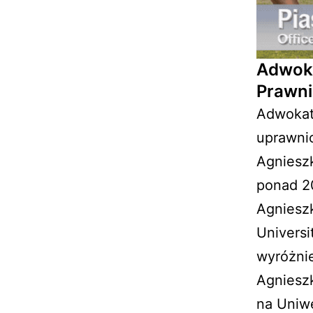
Adwoka
Prawni
Adwokat 
uprawnio
Agniesz
ponad 20
Agniesz
Universi
wyróżnie
Agniesz
na Uniwe