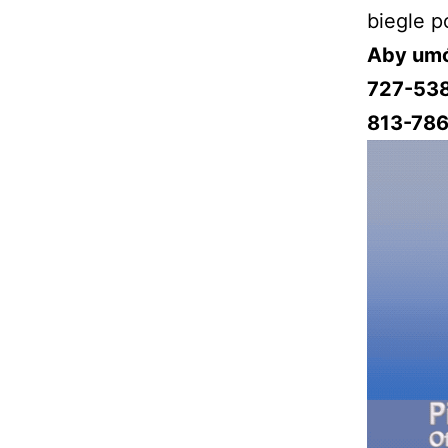
biegle p
Aby umó
727-53
813-786