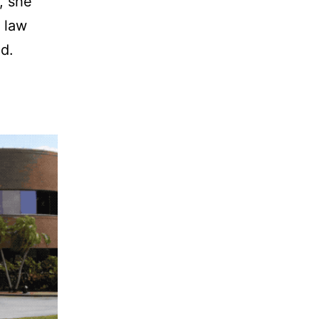
, she
 law
nd.