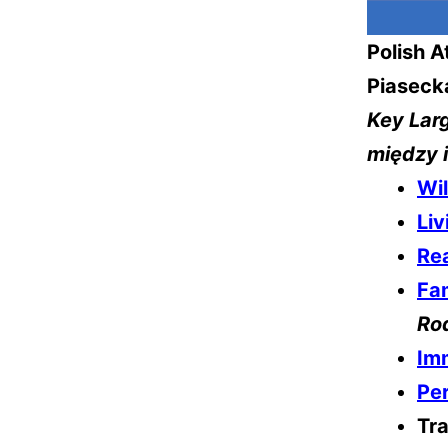
Polish A
Piasecka
Key Lar
między 
Wil
Liv
Rea
Fa
Ro
Im
Per
Tra