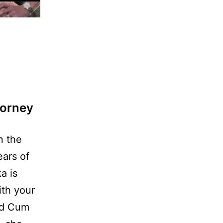
torney
n the
ars of
a is
ith your
ed Cum