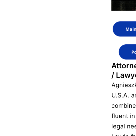
Attorn
/ Lawy
Agnieszk
U.S.A. a
combined
fluent i
legal ne