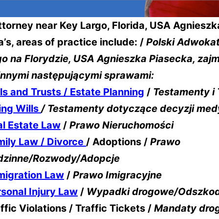
ttorney near Key Largo, Florida, USA Agnieszk
’s, areas of practice include: /
Polski Adwokat
go na Florydzie, USA
Agnieszka Piasecka, zajm
innymi następującymi sprawami:
ls and Trusts / Estate Planning
/
Testamenty i 
ing Wills
/ Testamenty dotyczące decyzji me
l Estate Law
/
Prawo Nieruchomości
mily Law / Divorce
/ Adoptions /
Prawo
dzinne/Rozwody/Adopcje
migration Law
/
Prawo Imigracyjne
sonal Injury Law
/
Wypadki drogowe/Odszko
ffic Violations / Traffic Tickets /
Mandaty dro