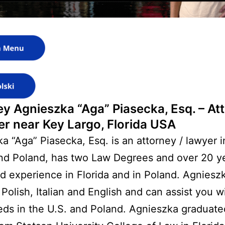
ey Agnieszka “Aga” Piasecka, Esq. – At
er near Key Largo, Florida USA
a “Aga” Piasecka, Esq. is an attorney / lawyer i
nd Poland, has two Law Degrees and over 20 ye
 experience in Florida and in Poland. Agnieszk
n Polish, Italian and English and can assist you w
eds in the U.S. and Poland. Agnieszka graduat