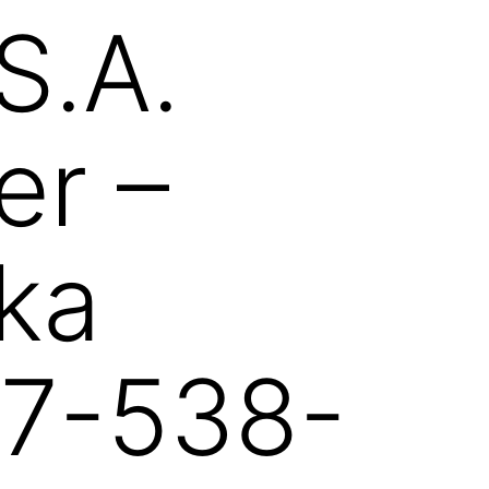
S.A.
er –
ka
27-538-