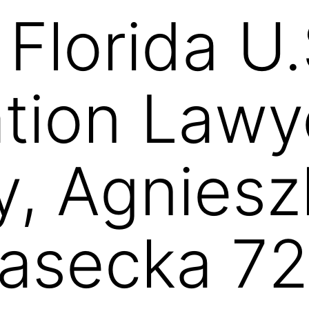
Florida U.
tion Lawy
y, Agniesz
iasecka 7