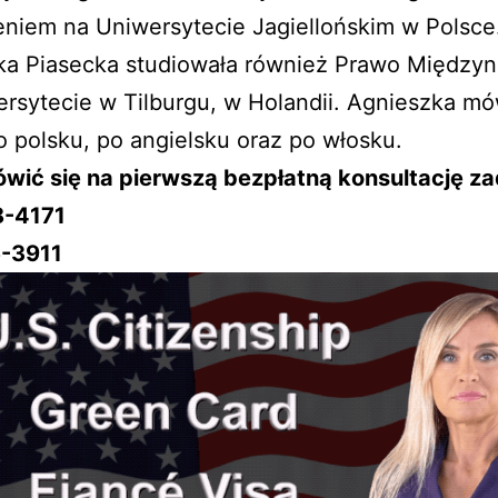
niem na Uniwersytecie Jagiellońskim w Polsce
ka Piasecka studiowała również Prawo Między
rsytecie w Tilburgu, w Holandii. Agnieszka mó
o polsku, po angielsku oraz po włosku.
wić się na pierwszą bezpłatną konsultację z
8-4171
-3911