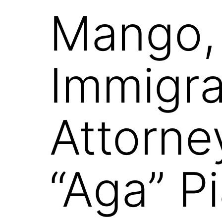
Mango, 
Immigra
Attorne
“Aga” P