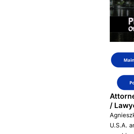
Attorn
/ Lawy
Agnieszk
U.S.A. a