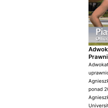
Adwoka
Prawni
Adwokat 
uprawnio
Agniesz
ponad 20
Agniesz
Universi