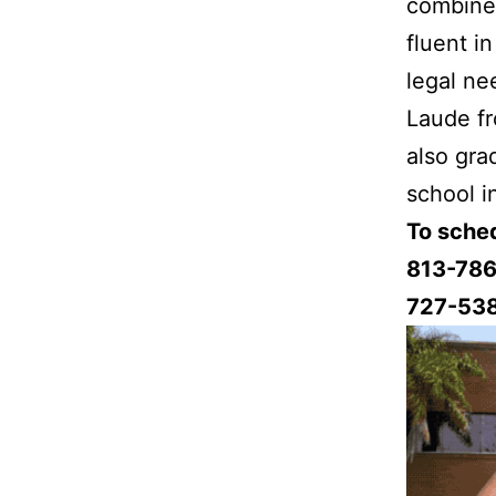
combined
fluent i
legal ne
Laude fr
also gra
school i
To sched
813-786
727-53