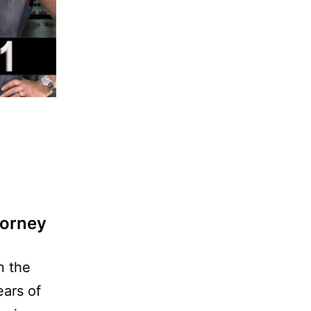
torney
n the
ars of