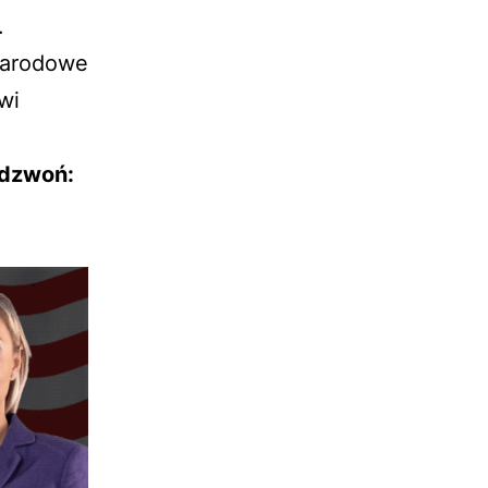
.
narodowe
wi
adzwoń: