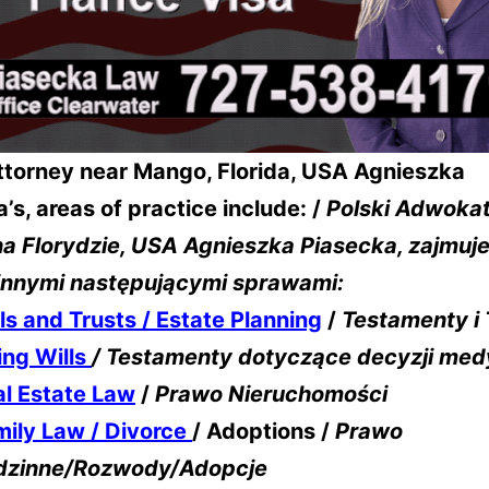
Attorney near Mango, Florida, USA Agnieszka
’s, areas of practice include: /
Polski Adwokat
a Florydzie, USA
Agnieszka Piasecka, zajmuje
innymi następującymi sprawami:
ls and Trusts / Estate Planning
/
Testamenty i 
ing Wills
/ Testamenty dotyczące decyzji me
l Estate Law
/
Prawo Nieruchomości
mily Law / Divorce
/ Adoptions /
Prawo
dzinne/Rozwody/Adopcje