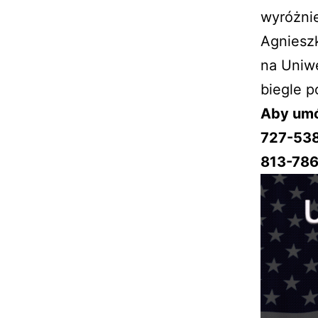
wyróżnie
Agniesz
na Uniwe
biegle p
Aby umó
727-53
813-786