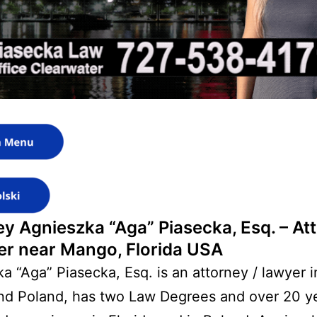
ey Agnieszka “Aga” Piasecka, Esq. – At
er near Mango, Florida USA
a “Aga” Piasecka, Esq. is an attorney / lawyer i
nd Poland, has two Law Degrees and over 20 ye