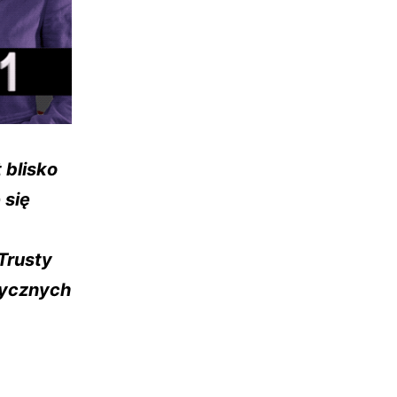
 blisko
 się
Trusty
dycznych