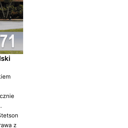
ski
kiem
.
cznie
.
Stetson
Prawa z