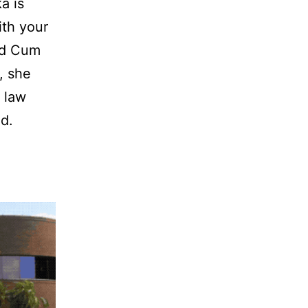
a is
ith your
ed Cum
, she
 law
nd.