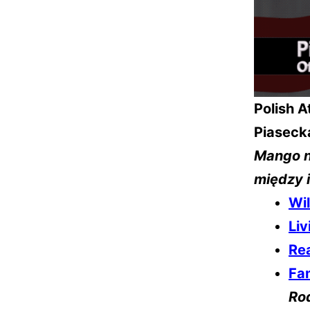
Polish 
Piasecka
Mango n
między 
Wil
Liv
Rea
Fa
Ro