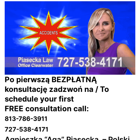
Po pierwszą BEZPŁATNĄ
konsultację zadzwoń na / To
schedule your first
FREE consultation call:
813-786-3911
727-538-4171
Agnieszka “Aga” Piasecka –
Polski