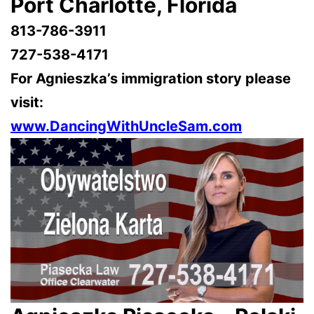
Port Charlotte
, Florida
813-786-3911
727-538-4171
For Agnieszka’s immigration story please
visit:
www.DancingWithUncleSam.com