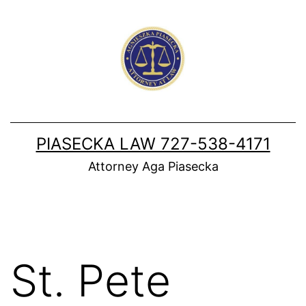
Skip
to
content
PIASECKA LAW 727-538-4171
Attorney Aga Piasecka
St. Pete