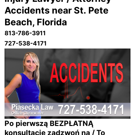
Accidents near St. Pete
Beach
, Florida
813-786-3911
727-538-4171
Po pierwszą BEZPŁATNĄ
konsultację zadzwoń na / To